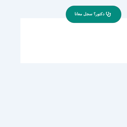
دكتور؟ سجل معانا