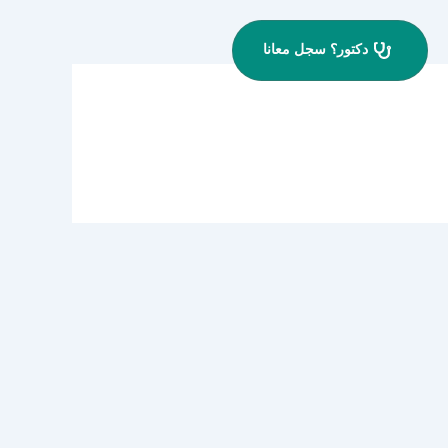
دكتور؟ سجل معانا