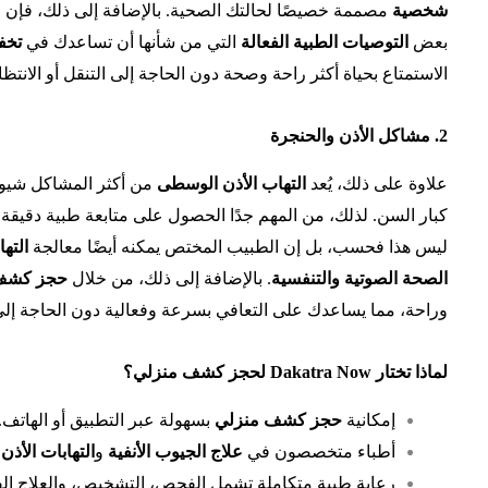
شخصية
مصممة خصيصًا لحالتك الصحية. بالإضافة إلى ذلك، فإن
بعض
التوصيات الطبية الفعالة
التي من شأنها أن تساعدك في
تخف
الاستمتاع بحياة أكثر راحة وصحة دون الحاجة إلى التنقل أو الانتظا
2. مشاكل الأذن والحنجرة
علاوة على ذلك، يُعد
التهاب الأذن الوسطى
من أكثر المشاكل شيوعًا
كبار السن. لذلك، من المهم جدًا الحصول على متابعة طبية دقي
ليس هذا فحسب، بل إن الطبيب المختص يمكنه أيضًا معالجة
الته
الصحة الصوتية والتنفسية
. بالإضافة إلى ذلك، من خلال
حجز كشف 
وراحة، مما يساعدك على التعافي بسرعة وفعالية دون الحاجة إلى
لماذا تختار Dakatra Now لحجز كشف منزلي؟
إمكانية
حجز كشف منزلي
بسهولة عبر التطبيق أو الهاتف.
أطباء متخصصون في
علاج الجيوب الأنفية
و
التهابات الأذن
ف
رعاية طبية متكاملة تشمل الفحص، التشخيص، والعلاج ال